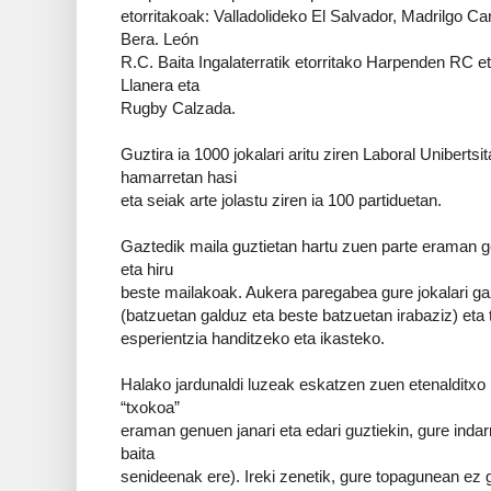
etorritakoak: Valladolideko El Salvador, Madrilgo C
Bera. León
R.C. Baita Ingalaterratik etorritako Harpenden RC 
Llanera eta
Rugby Calzada.
Guztira ia 1000 jokalari aritu ziren Laboral Unibertsi
hamarretan hasi
eta seiak arte jolastu ziren ia 100 partiduetan.
Gaztedik maila guztietan hartu zuen parte eraman g
eta hiru
beste mailakoak. Aukera paregabea gure jokalari g
(batzuetan galduz eta beste batzuetan irabaziz) eta 
esperientzia handitzeko eta ikasteko.
Halako jardunaldi luzeak eskatzen zuen etenalditxo b
“txokoa”
eraman genuen janari eta edari guztiekin, gure indarr
baita
senideenak ere). Ireki zenetik, gure topagunean ez