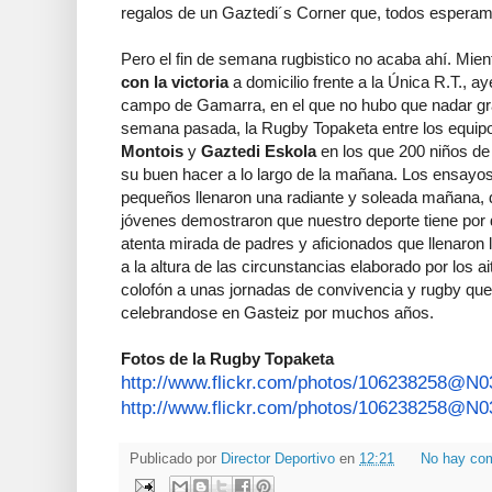
regalos de un Gaztedi´s Corner que, todos espera
Pero el fin de semana rugbistico no acaba ahí. Mie
con la victoria
a domicilio frente a la Única R.T., a
campo de Gamarra, en el que no hubo que nadar gra
semana pasada, la Rugby Topaketa entre los equip
Montois
y
Gaztedi Eskola
en los que 200 niños de
su buen hacer a lo largo de la mañana. Los ensayos
pequeños llenaron una radiante y soleada mañana, 
jóvenes demostraron que nuestro deporte tiene por de
atenta mirada de padres y aficionados que llenaron 
a la altura de las circunstancias elaborado por los a
colofón a unas jornadas de convivencia y rugby qu
celebrandose en Gasteiz por muchos años.
Fotos de la Rugby Topaketa
http://www.flickr.com/photos/
106238258@N03
http://www.flickr.com/photos/
106238258@N03
Publicado por
Director Deportivo
en
12:21
No hay co