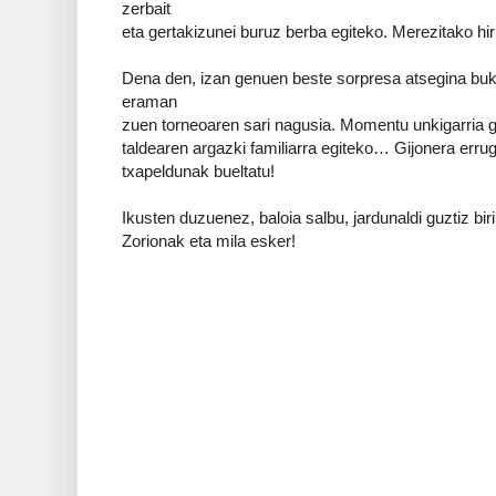
zerbait
eta gertakizunei buruz berba egiteko. Merezitako hir
Dena den, izan genuen beste sorpresa atsegina buk
eraman
zuen torneoaren sari nagusia. Momentu unkigarria g
taldearen argazki familiarra egiteko… Gijonera erru
txapeldunak bueltatu!
Ikusten duzuenez, baloia salbu, jardunaldi guztiz biri
Zorionak eta mila esker!