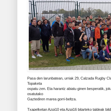
Pasa den larunbatean, urriak 29, Calzada Rugby Clu
Topaketa
ospatu zen. Eta harantz abiatu ginen besperatik, joka
osatutako
Gaztediren marea gorri-beltza.
Txapelketan Azpi10 eta Azpi16 bitarteko taldeak bild