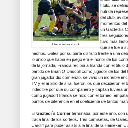
título, se defi
nutrida repres
del club, ávido
momentos del 
un Gaztedi's C
files seguidore
tuvo más histor
Liberación en el ruck
que se fue a s
hechos. Gales por su parte disfrutó frente a una déb
lo único que había en juego era el honor de los conte
de la jornada, Francia recibía a Irlanda con el título 
partido de Brian O´Driscoll como jugador de los del t
gran jugador dio comienzo, se vivió un increíble en
TV y el arbitro de silla, fueron los que decidieron el
indecible por que su compañero y capitán tuviera un
como jugador! Irlanda se hizo con el torneo, empatad
puntos de diferencia en el coeficiente de tantos mar
El
Gaztedi´s Corner
terminaba, por este año, con 
traca final de los sorteos. Tres camisetas, de Gales,
Cardiff para poder asistir a la final de la Heineken 