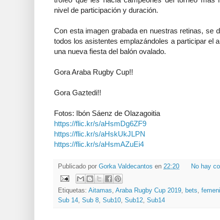
nivel de participación y duración.
Con esta imagen grabada en nuestras retinas, se de
todos los asistentes emplazándoles a participar el 
una nueva fiesta del balón ovalado.
Gora Araba Rugby Cup!!
Gora Gaztedi!!
Fotos: Ibón Sáenz de Olazagoitia
https://flic.kr/s/aHsmDg6ZF9
https://flic.kr/s/aHskUkJLPN
https://flic.kr/s/aHsmAZuEi4
Publicado por
Gorka Valdecantos
en
22:20
No hay co
Etiquetas:
Aitamas
,
Araba Rugby Cup 2019
,
bets
,
femen
Sub 14
,
Sub 8
,
Sub10
,
Sub12
,
Sub14