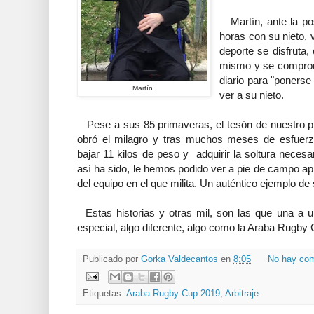
Martín, ante la pos
horas con su nieto, 
deporte se disfruta,
mismo y se comprome
diario para "ponerse
Martín.
ver a su nieto.
Pese a sus 85 primaveras, el tesón de nuestro pro
obró el milagro y tras muchos meses de esfuerzo
bajar 11 kilos de peso y adquirir la soltura neces
así ha sido, le hemos podido ver a pie de campo ap
del equipo en el que milita. Un auténtico ejemplo de
Estas historias y otras mil, son las que una a 
especial, algo diferente, algo como la Araba Rugby 
Publicado por
Gorka Valdecantos
en
8:05
No hay com
Etiquetas:
Araba Rugby Cup 2019
,
Arbitraje