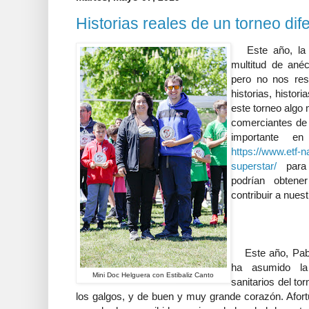
Historias reales de un torneo dif
Este año, la 
multitud de ané
pero no nos res
historias, histor
este torneo algo 
comerciantes de
importante en
https://www.etf-n
superstar/
para 
podrían obten
contribuir a nuest
Este año, Pablo
ha asumido la 
Mini Doc Helguera con Estibaliz Canto
sanitarios del to
los galgos, y de buen y muy grande corazón. Afort