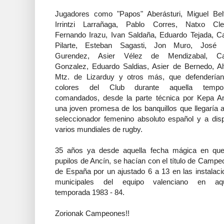
Jugadores como "Papos" Aberásturi, Miguel Belt
Irrintzi Larrañaga, Pablo Corres, Natxo Cle
Fernando Irazu, Ivan Saldaña, Eduardo Tejada, Ca
Pilarte, Esteban Sagasti, Jon Muro, José 
Gurendez, Asier Vélez de Mendizabal, Ca
Gonzalez, Eduardo Saldias, Asier de Bernedo, Al
Mtz. de Lizarduy y otros más, que defenderían
colores del Club durante aquella tempo
comandados, desde la parte técnica por Kepa An
una joven promesa de los banquillos que llegaría 
seleccionador femenino absoluto español y a disp
varios mundiales de rugby.
35 años ya desde aquella fecha mágica en que
pupilos de Ancín, se hacían con el título de Camp
de España por un ajustado 6 a 13 en las instalac
municipales del equipo valenciano en aqu
temporada 1983 - 84.
Zorionak Campeones!!