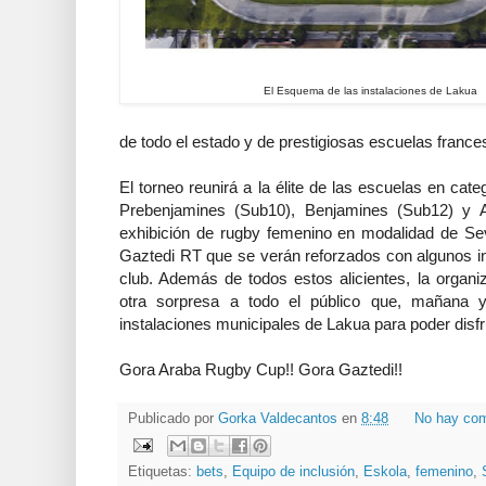
El Esquema de las instalaciones de Lakua
de todo el estado y de prestigiosas escuelas france
El torneo reunirá a la élite de las escuelas en cat
Prebenjamines (Sub10), Benjamines (Sub12) y 
exhibición de rugby femenino en modalidad de Sev
Gaztedi RT que se verán reforzados con algunos inv
club. Además de todos estos alicientes, la organi
otra sorpresa a todo el público que, mañana y
instalaciones municipales de Lakua para poder disfr
Gora Araba Rugby Cup!! Gora Gaztedi!!
Publicado por
Gorka Valdecantos
en
8:48
No hay com
Etiquetas:
bets
,
Equipo de inclusión
,
Eskola
,
femenino
,