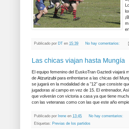
Lo
lo
¡B
m
e
Publicado por
DT
en
15:39
No hay comentarios:
Las chicas viajan hasta Mungía
El equipo femenino del EuskoTran Gaztedi viajará
de
Atzurizubi
para enfrentarse a las chicas del Mung
se jugará en la modalidad de a "12" que consiste q
jugadoras al campo en vez de 15. El entrenador, Asi
que volverán con victoria a casa ya que tiene much
con las veteranas como con las que este año empiez
Publicado por
Irene
en
13:45
No hay comentarios:
Etiquetas:
Previas de los partidos