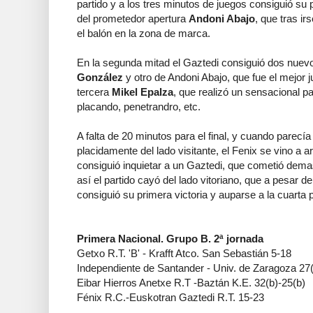
partido y a los tres minutos de juegos consiguió su
del prometedor apertura
Andoni Abajo
, que tras ir
el balón en la zona de marca.
En la segunda mitad el Gaztedi consiguió dos nuev
González
y otro de Andoni Abajo, que fue el mejor j
tercera
Mikel Epalza
, que realizó un sensacional p
placando, penetrandro, etc.
A falta de 20 minutos para el final, y cuando parecía 
placidamente del lado visitante, el Fenix se vino a a
consiguió inquietar a un Gaztedi, que cometió dema
así el partido cayó del lado vitoriano, que a pesar 
consiguió su primera victoria y auparse a la cuarta 
Primera Nacional. Grupo B. 2ª jornada
Getxo R.T. 'B' - Krafft Atco. San Sebastián 5-18
Independiente de Santander - Univ. de Zaragoza 27(
Eibar Hierros Anetxe R.T -Baztán K.E. 32(b)-25(b)
Fénix R.C.-Euskotran Gaztedi R.T. 15-23