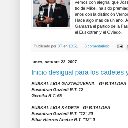
vemos con alegría, que Jos
tío de Mikel, ha sido premia
años con la distinción Verno
Hace algo más de un año, J
Gamarra el partido de la Fa
el Euskotran y el Oviedo.
Publicado por
DT
en
10:51
3 comentarios:
lunes, octubre 22, 2007
Inicio desigual para los cadetes 
EUSKAL LIGA GAZTE/JUVENIL - Gº B.TALDEA
Euskotran Gaztedi R.T. 12
Gernika R.T. 65
EUSKAL LIGA KADETE - Gº B.TALDEA
Euskotran Gaztedi R.T. "12" 20
Eibar Hierros Anetxe R.T. "12" 0