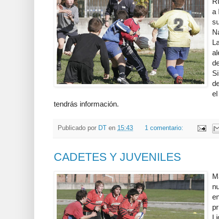
R
a 
su
Na
La
al
de
Si
de
el
tendrás información.
Publicado por
DT
en
15:43
1 comentario:
CADETES Y JUVENILES
Ma
nu
en
pr
L