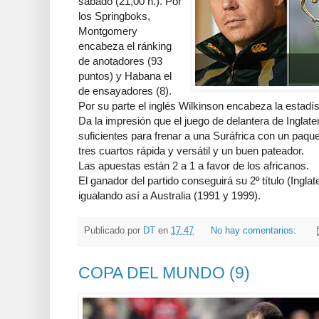
sábado (21,00 h.). Por
los Springboks,
Montgomery
encabeza el ránking
de anotadores (93
puntos) y Habana el
de ensayadores (8).
Por su parte el inglés Wilkinson encabeza la estadís
Da la impresión que el juego de delantera de Inglate
suficientes para frenar a una Suráfrica con un paqu
tres cuartos rápida y versátil y un buen pateador.
Las apuestas están 2 a 1 a favor de los africanos.
El ganador del partido conseguirá su 2º título (Ingla
igualando así a Australia (1991 y 1999).
Publicado por
DT
en
17:47
No hay comentarios:
COPA DEL MUNDO (9)