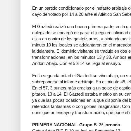
En un partido condicionado por el nefasto arbitraje 
cayo derrotado por 14 a 20 ante el Atlético San Seba
El Gaztedi realizó una buena primera parte, en la qu
colegiado se encargó de parar el juego en infinidad
ellas en contra de los gasteiztarras, y pintando acc
minuto 10 los locales se adelantaron en el marcado
la delantera. El dominio visitante se tradujo en do
transformaciones, en los minutos 13 y 33. Ambos e
Andoni Abajo. Con el 5 a 14 se llega al ensayo.
En la segunda mitad el Gaztedi se vino abajo, no su
sobreponerse al infame arbitraje. En el minuto 49, el
En el 57, 3 puntos más gracias a un golpe de casti
pitaron, 13 a 14. El Gaztedi estaba metido en su ca
ya que las pocas ocasiones en la que disponía del bal
retenidos fantasmas o con golpes imaginarios. Con e
consigue un ensayo y transformación, que pone el de
PRIMERA NACIONAL. Grupo B. 3ª jornada
Getxo Artea R.T. B 10 vs Ind. de Santander 13