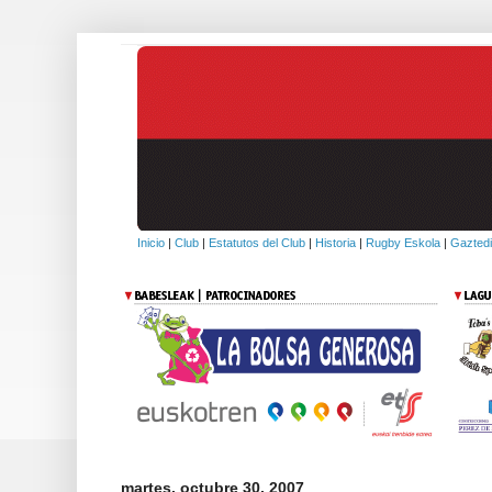
Inicio
|
Club
|
Estatutos del Club
|
Historia
|
Rugby Eskola
|
Gaztedi
martes, octubre 30, 2007