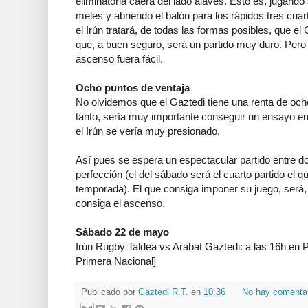
eliminatoria caerá del lado alavés. Esto es, jugand
meles y abriendo el balón para los rápidos tres cua
el Irún tratará, de todas las formas posibles, que el
que, a buen seguro, será un partido muy duro. Pero 
ascenso fuera fácil.
Ocho puntos de ventaja
No olvidemos que el Gaztedi tiene una renta de ocho 
tanto, sería muy importante conseguir un ensayo en
el Irún se vería muy presionado.
Así pues se espera un espectacular partido entre 
perfección (el del sábado será el cuarto partido el q
temporada). El que consiga imponer su juego, será, 
consiga el ascenso.
Sábado 22 de mayo
Irún Rugby Taldea vs Arabat Gaztedi: a las 16h en P
Primera Nacional]
Publicado por
Gaztedi R.T.
en
10:36
No hay comenta