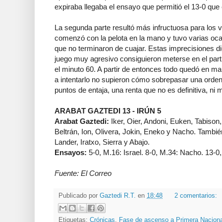
expiraba llegaba el ensayo que permitió el 13-0 que
La segunda parte resultó más infructuosa para los v
comenzó con la pelota en la mano y tuvo varias oca
que no terminaron de cuajar. Estas imprecisiones die
juego muy agresivo consiguieron meterse en el par
el minuto 60. A partir de entonces todo quedó en m
a intentarlo no supieron cómo sobrepasar una ordena
puntos de entaja, una renta que no es definitiva, ni
ARABAT GAZTEDI 13 - IRÚN 5
Arabat Gaztedi:
Iker, Oier, Andoni, Euken, Tabison,
Beltrán, Ion, Olivera, Jokin, Eneko y Nacho. Tambié
Lander, Iratxo, Sierra y Abajo.
Ensayos:
5-0, M.16: Israel. 8-0, M.34: Nacho. 13-0, 
Fuente: El Correo
Publicado por
Gaztedi R.T.
en
18:48
2 comentarios:
Etiquetas:
Crónicas
,
Fase de ascenso a Primera Naciona