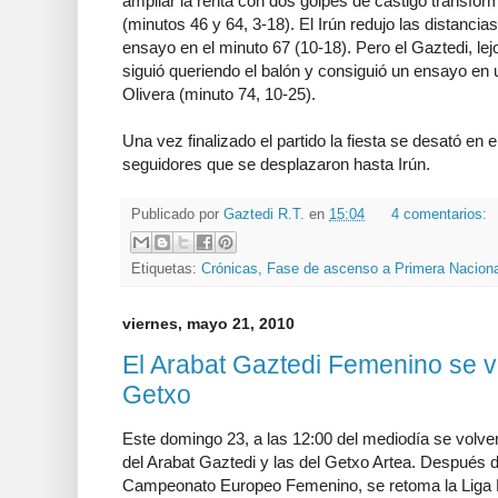
ampliar la renta con dos golpes de castigo transfo
(minutos 46 y 64, 3-18). El Irún redujo las distanci
ensayo en el minuto 67 (10-18). Pero el Gaztedi, le
siguió queriendo el balón y consiguió un ensayo en u
Olivera (minuto 74, 10-25).
Una vez finalizado el partido la fiesta se desató e
seguidores que se desplazaron hasta Irún.
Publicado por
Gaztedi R.T.
en
15:04
4 comentarios:
Etiquetas:
Crónicas
,
Fase de ascenso a Primera Naciona
viernes, mayo 21, 2010
El Arabat Gaztedi Femenino se vu
Getxo
Este domingo 23, a las 12:00 del mediodía se volver
del Arabat Gaztedi y las del Getxo Artea. Después 
Campeonato Europeo Femenino, se retoma la Liga N