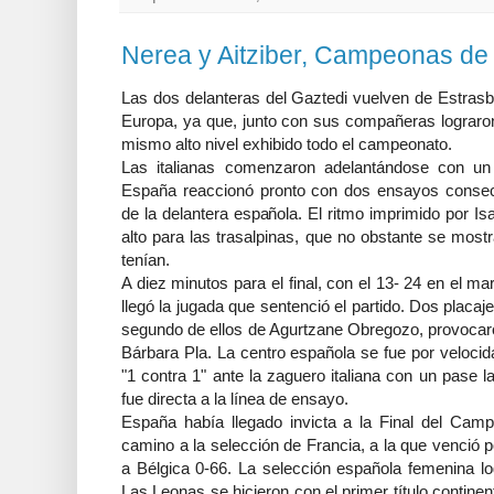
Nerea y Aitziber, Campeonas de
Las dos delanteras del Gaztedi vuelven de Estrasb
Europa, ya que, junto con sus compañeras lograron 
mismo alto nivel exhibido todo el campeonato.
Las italianas comenzaron adelantándose con un
España reaccionó pronto con dos ensayos consec
de la delantera española. El ritmo imprimido por 
alto para las trasalpinas, que no obstante se most
tenían.
A diez minutos para el final, con el 13- 24 en el ma
llegó la jugada que sentenció el partido. Dos placa
segundo de ellos de Agurtzane Obregozo, provocaro
Bárbara Pla. La centro española se fue por velocida
"1 contra 1" ante la zaguero italiana con un pase 
fue directa a la línea de ensayo.
España había llegado invicta a la Final del Camp
camino a la selección de Francia, a la que venció 
a Bélgica 0-66. La selección española femenina lo
Las Leonas se hicieron con el primer título continen