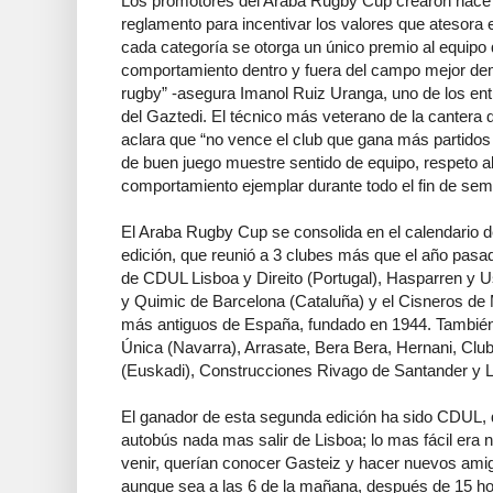
Los promotores del Araba Rugby Cup crearon hace u
reglamento para incentivar los valores que atesora e
cada categoría se otorga un único premio al equipo
comportamiento dentro y fuera del campo mejor demue
rugby” -asegura Imanol Ruiz Uranga, uno de los en
del Gaztedi. El técnico más veterano de la cantera del
aclara que “no vence el club que gana más partido
de buen juego muestre sentido de equipo, respeto al 
comportamiento ejemplar durante todo el fin de sem
El Araba Rugby Cup se consolida en el calendario d
edición, que reunió a 3 clubes más que el año pasad
de CDUL Lisboa y Direito (Portugal), Hasparren y U
y Quimic de Barcelona (Cataluña) y el Cisneros de 
más antiguos de España, fundado en 1944. También
Única (Navarra), Arrasate, Bera Bera, Hernani, Club
(Euskadi), Construcciones Rivago de Santander y L
El ganador de esta segunda edición ha sido CDUL, q
autobús nada mas salir de Lisboa; lo mas fácil era 
venir, querían conocer Gasteiz y hacer nuevos ami
aunque sea a las 6 de la mañana, después de 15 hor