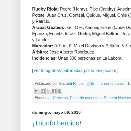
Rugby Rioja:
Pedro (Henry), Pibe (Jandry), Anselmo 
Potete, Juan Cruz, Gontzal, Quique, Miguel, Chile ((
y Patrclo.
Arabat Gaztedi:
Iker, Oier, Andoni, Euken (José D
Epariza, Erlantz, Israel, Gorka, Miguel Beltrán, Jon,
y Lander.
Marcador:
0-7, m. 8, Mikel Davison y Beltrán. 5-7,
Árbitro:
José Alberto Rodríguez
Incidencias:
Unas 300 personas en La Laboral.
[
Ver fotografías publicadas por la larioja.com
]
Publicado por
Gaztedi R.T.
en
8:35
1 comentario:
E
Etiquetas:
Crónicas
,
Fase de ascenso a Primera Naciona
domingo, mayo 09, 2010
¡Triunfo heroico!