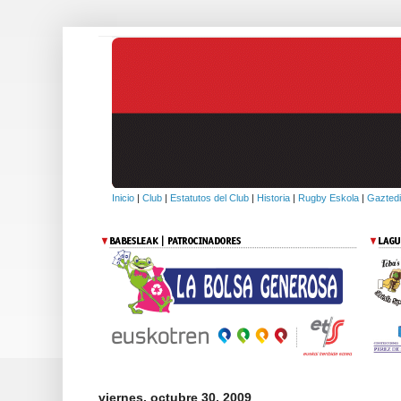
Inicio
|
Club
|
Estatutos del Club
|
Historia
|
Rugby Eskola
|
Gaztedi
viernes, octubre 30, 2009