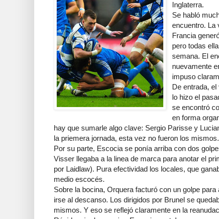
Inglaterra.
Se habló mucho
encuentro. La 
Francia generó
pero todas ell
semana. El enc
nuevamente en
impuso claram
De entrada, el
lo hizo el pa
se encontró co
en forma organ
hay que sumarle algo clave: Sergio Parisse y Lucia
la priemera jornada, esta vez no fueron los mismos.
Por su parte, Escocia se ponía arriba con dos golpe
Visser llegaba a la linea de marca para anotar el pr
por Laidlaw). Pura efectividad los locales, que gana
medio escocés.
Sobre la bocina, Orquera facturó con un golpe para a
irse al descanso. Los dirigidos por Brunel se quedab
mismos. Y eso se reflejó claramente en la reanudac