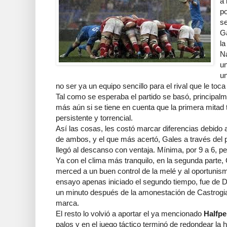
a 
po
s
Ga
la
N
un
u
no ser ya un equipo sencillo para el rival que le toca
Tal como se esperaba el partido se basó, principalme
más aún si se tiene en cuenta que la primera mitad t
persistente y torrencial.
Así las cosas, les costó marcar diferencias debido 
de ambos, y el que más acertó, Gales a través del p
llegó al descanso con ventaja. Mínima, por 9 a 6, per
Ya con el clima más tranquilo, en la segunda parte, 
merced a un buen control de la melé y al oportunism
ensayo apenas iniciado el segundo tiempo, fue de 
un minuto después de la amonestación de Castrogia
marca.
El resto lo volvió a aportar el ya mencionado
Halfp
palos y en el juego táctico terminó de redondear la h