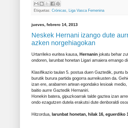
Etiquetas:
Crónicas
,
Liga Vasca Femenina
jueves, febrero 14, 2013
Neskek Hernani izango dute aur
azken norgehiagokan
Urtarrileko euritea kausa,
Hernanin
jokatu behar zu
ondoren, larunbat honetan Ligari amaiera emango d
Klasifikazio taulan 5. postua duen Gaztedik, puntu b
burutik burura partida gogorra aurreikusten da. Geh
izan ere, arabarren artean egondako lesioak medio,
baitio aurre Gaztedik Hernaniri.
Honekin batera, gipuzkoarrak talde gaztea izan arre
ondo ezagutzen dutela erakutsi dute denboraldi oso
Hitzordua,
larunbat honetan, hilak 16, eguerdiko 