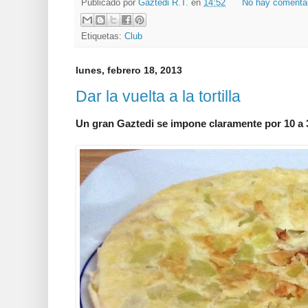
Publicado por
Gaztedi R.T.
en
14:52
No hay comenta
Etiquetas:
Club
lunes, febrero 18, 2013
Dar la vuelta a la tortilla
Un gran Gaztedi se impone claramente por 10 a 3