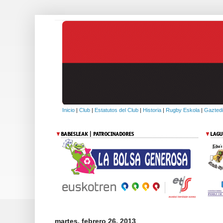
Inicio
|
Club
|
Estatutos del Club
|
Historia
|
Rugby Eskola
|
Gaztedi
martes, febrero 26, 2013