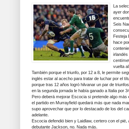
La sele
ayer dom
encuentr
Seis Nac
consecut
Festeja 
hace por
contenie
irlandés
centímet
vuelta al
También porque el triunfo, por 12 a 8, le permite seg
inglés estar al acecho para tratar de luchar por el tí
porque tras 12 años logró hilvanar un par de triunfo
en la segunda jornada le había ganado a Italia por 3
Pero deberá mejorar Escocia si pretende algo más 
el partido en Murrayfield quedará más que nada mar
supo aprovechar que por lo destacado de los del car
adelante.
Escocia defendió bien y Laidlaw, certero con el pié, a
debutante Jackson, no. Nada más.