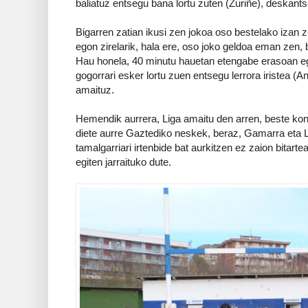
baliatuz entsegu bana lortu zuten (Zuriñe), deskantso
Bigarren zatian ikusi zen jokoa oso bestelako izan z
egon zirelarik, hala ere, oso joko geldoa eman zen, 
Hau honela, 40 minutu hauetan etengabe erasoan eg
gogorrari esker lortu zuen entsegu lerrora iristea (A
amaituz.
Hemendik aurrera, Liga amaitu den arren, beste ko
diete aurre Gaztediko neskek, beraz, Gamarra eta 
tamalgarriari irtenbide bat aurkitzen ez zaion bitart
egiten jarraituko dute.