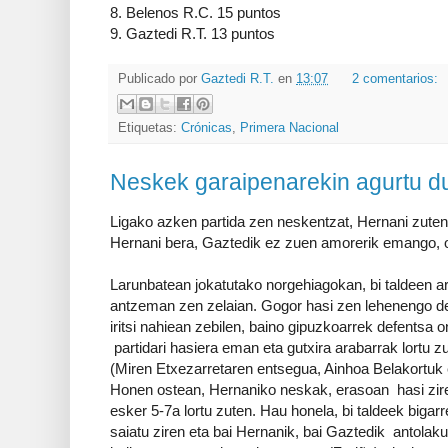
8. Belenos R.C. 15 puntos
9. Gaztedi R.T. 13 puntos
Publicado por
Gaztedi R.T.
en
13:07
2 comentarios:
Etiquetas:
Crónicas
,
Primera Nacional
Neskek garaipenarekin agurtu d
Ligako azken partida zen neskentzat, Hernani zuten 
Hernani bera, Gaztedik ez zuen amorerik emango, o
Larunbatean jokatutako norgehiagokan, bi taldeen 
antzeman zen zelaian. Gogor hasi zen lehenengo de
iritsi nahiean zebilen, baino gipuzkoarrek defentsa o
partidari hasiera eman eta gutxira arabarrak lortu z
(Miren Etxezarretaren entsegua, Ainhoa Belakortuk e
Honen ostean, Hernaniko neskak, erasoan hasi zire
esker 5-7a lortu zuten. Hau honela, bi taldeek bigar
saiatu ziren eta bai Hernanik, bai Gaztedik antolak