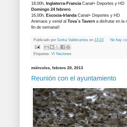
18.00h.
Inglaterra-Francia
Canal+ Deportes y HD
Domingo 24 febrero
16.00h.
Escocia-Irlanda
Canal+ Deportes y HD
Animaos y venid al
Tova´s Tavern
a disfrutar en la
fin de semana!!
Publicado por
Gorka Valdecantos
en
13:23
No hay co
Etiquetas:
VI Naciones
miércoles, febrero 20, 2013
Reunión con el ayuntamiento