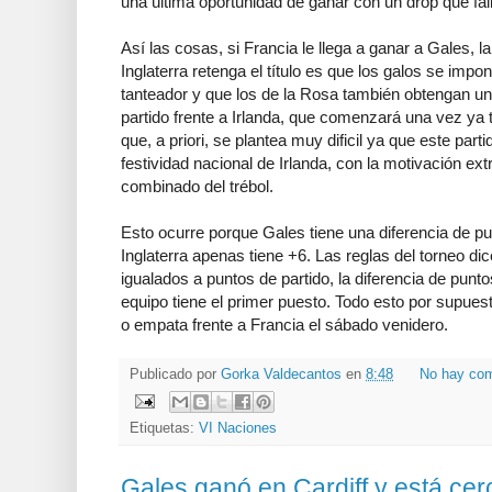
una última oportunidad de ganar con un drop que fall
Así las cosas, si Francia le llega a ganar a Gales, l
Inglaterra retenga el título es que los galos se impo
tanteador y que los de la Rosa también obtengan un
partido frente a Irlanda, que comenzará una vez ya
que, a priori, se plantea muy dificil ya que este parti
festividad nacional de Irlanda, con la motivación ext
combinado del trébol.
Esto ocurre porque Gales tiene una diferencia de pu
Inglaterra apenas tiene +6. Las reglas del torneo di
igualados a puntos de partido, la diferencia de pu
equipo tiene el primer puesto. Todo esto por supuest
o empata frente a Francia el sábado venidero.
Publicado por
Gorka Valdecantos
en
8:48
No hay com
Etiquetas:
VI Naciones
Gales ganó en Cardiff y está cer