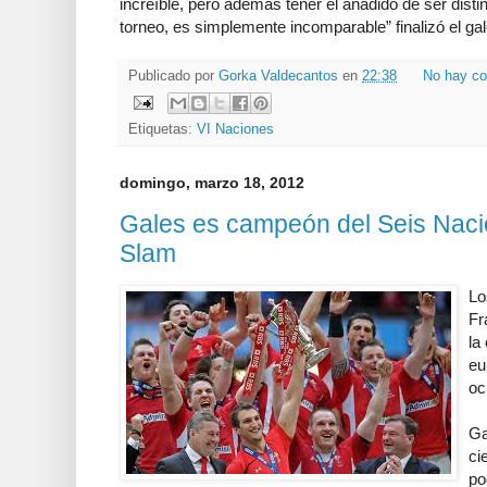
increíble, pero además tener el añadido de ser disti
torneo, es simplemente incomparable” finalizó el gal
Publicado por
Gorka Valdecantos
en
22:38
No hay co
Etiquetas:
VI Naciones
domingo, marzo 18, 2012
Gales es campeón del Seis Nac
Slam
Lo
Fr
la
eu
oc
Ga
ci
po