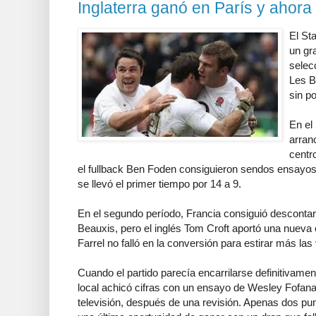
Inglaterra ganó en París y ahora
El St
un gr
selec
Les B
sin po
En el
arranc
centr
el fullback Ben Foden consiguieron sendos ensayos y
se llevó el primer tiempo por 14 a 9.
En el segundo período, Francia consiguió descontar
Beauxis, pero el inglés Tom Croft aportó una nue
Farrel no falló en la conversión para estirar más las
Cuando el partido parecía encarrilarse definitivament
local achicó cifras con un ensayo de Wesley Fofana,
televisión, después de una revisión. Apenas dos pun