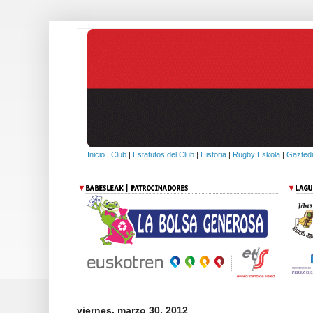
Inicio
|
Club
|
Estatutos del Club
|
Historia
|
Rugby Eskola
|
Gaztedi
viernes, marzo 30, 2012