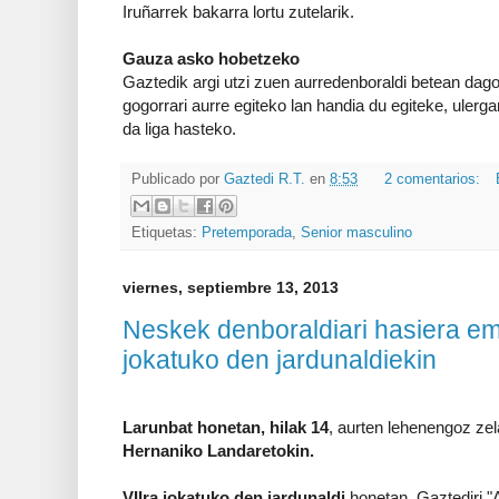
Iruñarrek bakarra lortu zutelarik.
Gauza asko hobetzeko
Gaztedik argi utzi zuen aurredenboraldi betean dagoe
gogorrari aurre egiteko lan handia du egiteke, ulergar
da liga hasteko.
Publicado por
Gaztedi R.T.
en
8:53
2 comentarios:
Etiquetas:
Pretemporada
,
Senior masculino
viernes, septiembre 13, 2013
Neskek denboraldiari hasiera em
jokatuko den jardunaldiekin
Larunbat honetan, hilak 14
, aurten lehenengoz zel
Hernaniko Landaretokin.
VIIra jokatuko den jardunaldi
honetan, Gaztediri "A