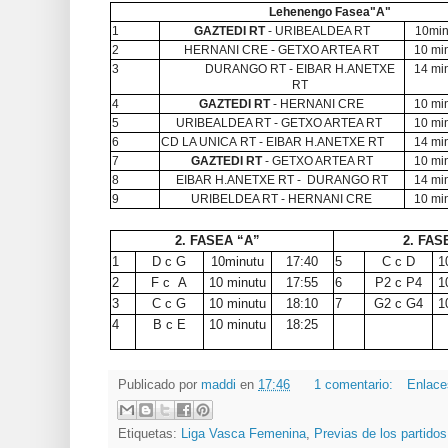
Lehenengo Fasea"A"
1
GAZTEDI RT
-
URIBEALDEA RT
10min
2
HERNANI CRE
-
GETXO ARTEA RT
10 mi
3
DURANGO RT - EIBAR H.ANETXE
14 mi
RT
4
GAZTEDI RT
-
HERNANI CRE
10 mi
5
URIBEALDEA RT
-
GETXO ARTEA RT
10 mi
6
CD LA UNICA
RT - EIBAR H.ANETXE RT
14 mi
7
GAZTEDI RT
- GETXO ARTEA RT
10 mi
8
EIBAR H.ANETXE RT - DURANGO RT
14 mi
9
URIBELDEA RT
-
HERNANI CRE
10 mi
2. FASEA “A”
2. FAS
1
D c G
10minutu
17:40
5
C c D
1
2
F c A
10 minutu
17:55
6
P2 c P4
1
3
C c G
10 minutu
18:10
7
G2 c G4
1
4
B c E
10 minutu
18:25
Publicado por
maddi
en
17:46
1 comentario:
Enlace
Etiquetas:
Liga Vasca Femenina
,
Previas de los partidos