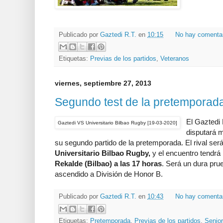
Publicado por
Gaztedi R.T.
en
10:15
No hay comenta
Etiquetas:
Previas de los partidos
,
Veteranos
viernes, septiembre 27, 2013
Segundo test de la pretemporad
El Gaztedi
Gaztedi VS Universitario Bilbao Rugby [19-03-2020]
disputará 
su segundo partido de la pretemporada. El rival será
Universitario Bilbao Rugby,
y el encuentro tendrá 
Rekalde (Bilbao) a las 17 horas
.
Será un dura prueb
ascendido a División de Honor B.
Publicado por
Gaztedi R.T.
en
10:43
No hay comenta
Etiquetas:
Pretemporada
,
Previas de los partidos
,
Senio