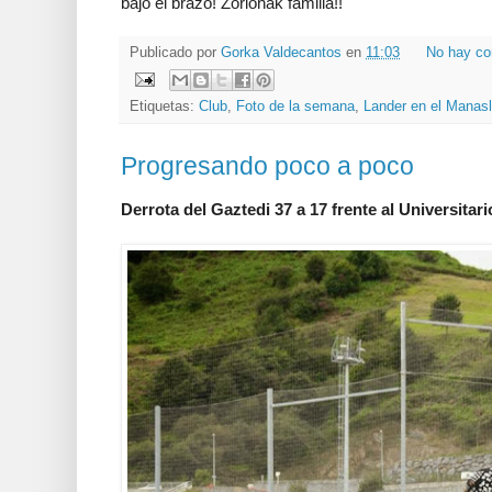
bajo el brazo! Zorionak familia!!
Publicado por
Gorka Valdecantos
en
11:03
No hay co
Etiquetas:
Club
,
Foto de la semana
,
Lander en el Manas
Progresando poco a poco
Derrota del Gaztedi 37 a 17 frente al Universita