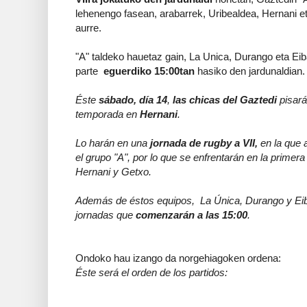
lehenengo fasean, arabarrek, Uribealdea, Hernani e
aurre.
"A" taldeko hauetaz gain, La Unica, Durango eta Ei
parte
eguerdiko 15:00tan
hasiko den jardunaldian.
Éste
sábado, día 14
,
las chicas del Gaztedi
pisará
temporada en
Hernani
.
Lo harán en una
jornada de rugby a VII,
en la que 
el grupo "A", por lo que se enfrentarán en la primera
Hernani y Getxo.
Además de éstos equipos, La Única, Durango y Ei
jornadas que
comenzarán a las 15:00
.
Ondoko hau izango da norgehiagoken ordena:
Éste será el orden de los partidos: