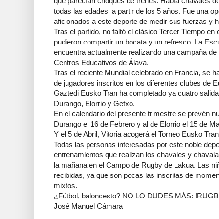
que parecían choques de trenes. Había chavales d
todas las edades, a partir de los 5 años. Fue una op
aficionados a este deporte de medir sus fuerzas y h
Tras el partido, no faltó el clásico Tercer Tiempo en
pudieron compartir un bocata y un refresco. La Esc
encuentra actualmente realizando una campaña de 
Centros Educativos de Álava.
Tras el reciente Mundial celebrado en Francia, se h
de jugadores inscritos en los diferentes clubes de 
Gaztedi Eusko Tran ha completado ya cuatro salidas
Durango, Elorrio y Getxo.
En el calendario del presente trimestre se prevén 
Durango el 16 de Febrero y al de Elorrio el 15 de Ma
Y el 5 de Abril, Vitoria acogerá el Torneo Eusko Tran
Todas las personas interesadas por este noble depo
entrenamientos que realizan los chavales y chavala
la mañana en el Campo de Rugby de Lakua. Las niñ
recibidas, ya que son pocas las inscritas de mome
mixtos.
¿Fútbol, baloncesto? NO LO DUDES MÁS: !RUGB
José Manuel Cámara