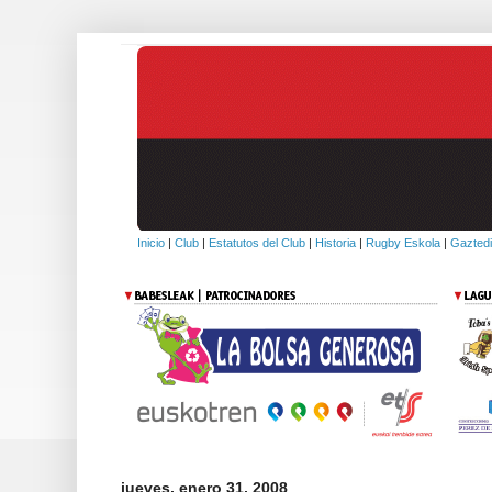
Inicio
|
Club
|
Estatutos del Club
|
Historia
|
Rugby Eskola
|
Gaztedi
jueves, enero 31, 2008