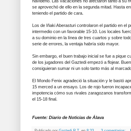
navideño. Las vacaciones no afectaron tanto a su r
se aprovechó de ello en la segunda mitad. Hasta en
teniendo el partido de cara.
Los de Iñaki Aberasturi controlaron el partido en el p
intermedio con un favorable 15-10. Los locales fuer
a su dominio en la línea de tres cuartos y sobre tod
serie de errores, la ventaja habría sido mayor.
Sin embargo, el buen trabajo inicial se fue a pique cu
de los jugadores del Gaztedi empezó a flojear. Buen
consiguieran sumar ni un solo tanto más al marcado
El Mondo Fenix agradeció la situación y le bastó ap
15 merced a un ensayo. Los de rojo fueron incapace
impotencia cómo sus rivales zaragozanos transfor
el 15-18 final.
Fuente: Diario de Noticias de Álava
Publicado por
Gaztedi R.T.
en
8:33
3 comentarios: