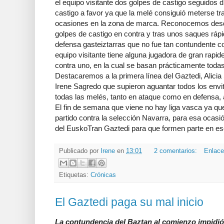
el equipo visitante dos golpes de castigo seguidos d
castigo a favor ya que la melé consiguió meterse t
ocasiones en la zona de marca. Reconocemos desde
golpes de castigo en contra y tras unos saques rápi
defensa
gasteiztarras
que no fue tan contundente c
equipo visitante tiene alguna jugadora de gran rapid
contra uno, en la cual se basan prácticamente toda
Destacaremos a la primera línea del
Gaztedi
, Alici
Irene
Sagredo
que supieron aguantar todos los envi
todas las
melés
, tanto en ataque como en defensa, a
El fin de semana que viene no hay liga vasca ya qu
partido contra la selección Navarra, para esa ocas
del
EuskoTran
Gaztedi
para que formen parte en es
Publicado por
Irene
en
13:01
2 comentarios:
Enlace
Etiquetas:
Crónicas
El Gaztedi paga su mal inicio
La contundencia del Baztan al comienzo impidió 