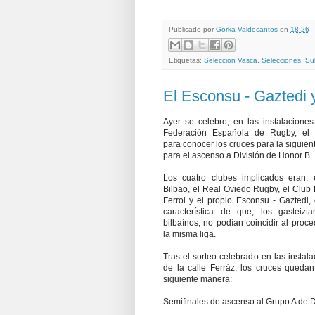
Publicado por
Gorka Valdecantos
en
18:26
Etiquetas:
Seleccion Vasca
,
Selecciones
,
Su
El Esconsu - Gaztedi y
Ayer se celebro, en las instalaciones
Federación Española de Rugby, el 
para conocer los cruces para la siguien
para el ascenso a División de Honor B.
Los cuatro clubes implicados eran, 
Bilbao, el Real Oviedo Rugby, el Club
Ferrol y el propio Esconsu - Gaztedi, 
característica de que, los gasteizta
bilbaínos, no podían coincidir al proc
la misma liga.
Tras el sorteo celebrado en las instal
de la calle Ferráz, los cruces quedan
siguiente manera:
Semifinales de ascenso al Grupo A de 