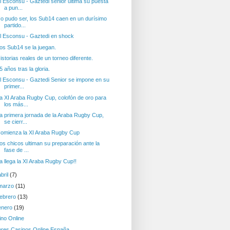
l Esconsu - Gaztedi senior ultima su puesta
a pun...
o pudo ser, los Sub14 caen en un durísimo
partido...
l Esconsu - Gaztedi en shock
os Sub14 se la juegan.
istorias reales de un torneo diferente.
5 años tras la gloria.
l Esconsu - Gaztedi Senior se impone en su
primer...
a XI Araba Rugby Cup, colofón de oro para
los más...
a primera jornada de la Araba Rugby Cup,
se cierr...
omienza la XI Araba Rugby Cup
os chicos ultiman su preparación ante la
fase de ...
a llega la XI Araba Rugby Cup!!
abril
(7)
marzo
(11)
febrero
(13)
enero
(19)
ino Online
ores Casinos Online España