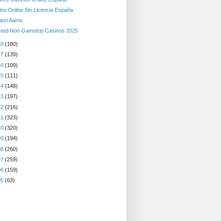
no Online Sin Licencia España
 Non Aams
sted Non Gamstop Casinos 2025
18
(180)
17
(139)
16
(109)
15
(111)
14
(148)
13
(197)
12
(216)
11
(323)
10
(320)
09
(194)
08
(260)
07
(259)
06
(159)
05
(63)