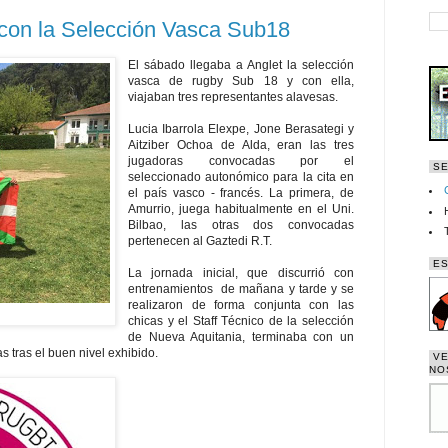
a con la Selección Vasca Sub18
El sábado llegaba a Anglet la selección
vasca de rugby Sub 18 y con ella,
viajaban tres representantes alavesas.
Lucia Ibarrola Elexpe, Jone Berasategi y
Aitziber Ochoa de Alda, eran las tres
jugadoras convocadas por el
SE
seleccionado autonómico para la cita en
el país vasco - francés. La primera, de
Amurrio, juega habitualmente en el Uni.
Bilbao, las otras dos convocadas
pertenecen al Gaztedi R.T.
ES
La jornada inicial, que discurrió con
entrenamientos de mañana y tarde y se
realizaron de forma conjunta con las
chicas y el Staff Técnico de la selección
de Nueva Aquitania, terminaba con un
 tras el buen nivel exhibido.
VE
NO