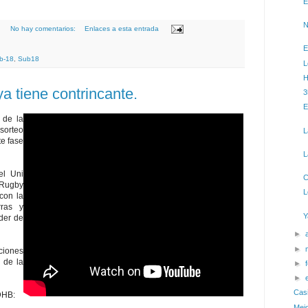
E
N
No hay comentarios:
Enlaces a esta entrada
E
b-18
,
Sub18
L
H
a tiene contrincante.
3
E
 de la
sorteo
L
te fase
L
el Uni
C
 Rugby
L
con la
rras y
Y
eder de
►
►
aciones
 de la
►
►
Cas
DHB:
Mej