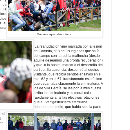
 los
s la
laro
olpe
s al
 una
Gamarra ayer, abarrotada.
La reanudación vino marcada por la lesión
de Gambita, nº 8 de Os Ingleses que salía
del campo con la rodilla maltrecha (desde
aquí le deseamos una pronta recuperación)
y que, a la postre, marcaría el desarrollo del
partido. Su ausencia, descentró al equipo
visitante, que recibía sendos ensayos en el
min. 62 y en el 67, transformado este último
que decantaba claramente la eliminatoria. A
los de Vila García, se les ponía muy cuesta
arriba la eliminatoria y su moral caía
rápidamente ante las efectivas rotaciones
que el Staff gasteiztarra efectuaba,
sobretodo en melé, que había sido la parte
n el
o
 en