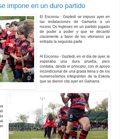
se impone en un duro partido
El Esconsu - Gaztedi se impuso ayer en
las instalaciones de Gamarra a un
rocoso Os Ingleses en un partido jugado
de poder a poder y que se decantó
claramente a favor de los vitorianos ya
entrada la segunda parte.
Al Esconsu - Gaztedi, en el día de ayer, le
esperaba una dura prueba, pero
contaba, desde el principio, con el apoyo
incondicional de una grada llena y de los
numerosísimos integrantes de la Eskola
que se dieron cita ayer en Gamarra.
.
na
el
ás
al
an