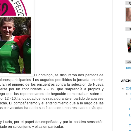
EQ
FO
CA
Tod
El domingo, se disputaron dos partidos de
ones participantes. Los augurios percibidos la jornada anterior,
ARCH
 En el primero de los encuentros contra la selección de Nueva
▼
20
nerse por un contundente 7 - 19, que sorprendía a propios y
juego que las representantes de hegoalde demostraban sobre el
▼
or 12 - 10, la igualdad demostrada durante el partido dejaba ese
J
hecho. El compañerismo y el entendimiento que a lo largo de las
las convocadas ha dado sus frutos con unos resultados más que
E
E
y Lucía, por el papel desempeñado y por la positiva sensación
T
do en su conjunto y ellas en particular.