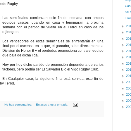
viedo Rugby
Casi
Siti
Las semifinales comienzan este fin de semana, con ambos
Tru
equipos vascos jugando en casa y terminarán la próxima
►
20
semana con el partido de vuelta en el Ferrol en caso de los
rojinegros.
►
20
►
20
Los vencedores de estas semifinales se enfrentarán en una
►
20
final por el ascenso en la que, el ganador, sube directamente a
División de Honor B y el perdedor, promociona contra el equipo
►
20
que baja de dicha liga.
►
20
►
20
Hoy por hoy dicho partido de promoción dependería de varios
factores, pero podría ser El Salvador B o el Vigo Rugby Club.
►
20
►
20
En Cualquier caso, la siguiente final está servida, este fin de
►
20
y Ferrol.
►
20
►
20
►
20
No hay comentarios:
Enlaces a esta entrada
►
20