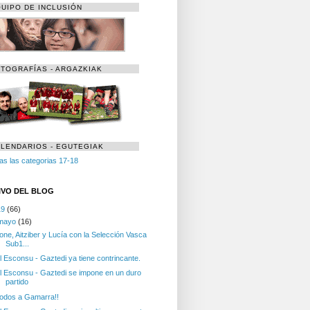
UIPO DE INCLUSIÓN
TOGRAFÍAS - ARGAZKIAK
LENDARIOS - EGUTEGIAK
as las categorias 17-18
IVO DEL BLOG
19
(66)
mayo
(16)
one, Aitziber y Lucía con la Selección Vasca
Sub1...
l Esconsu - Gaztedi ya tiene contrincante.
l Esconsu - Gaztedi se impone en un duro
partido
odos a Gamarra!!