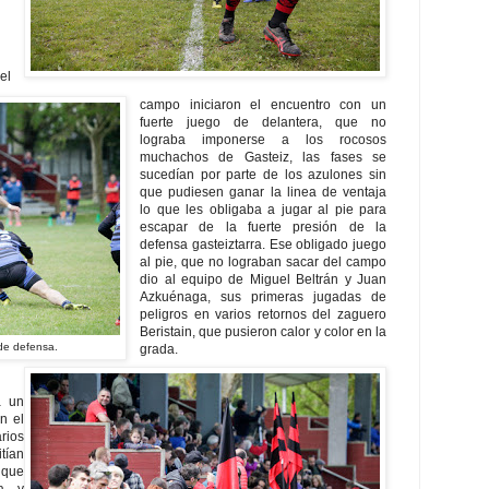
el
campo iniciaron el encuentro con un
fuerte juego de delantera, que no
lograba imponerse a los rocosos
muchachos de Gasteiz, las fases se
sucedían por parte de los azulones sin
que pudiesen ganar la linea de ventaja
lo que les obligaba a jugar al pie para
escapar de la fuerte presión de la
defensa gasteiztarra. Ese obligado juego
al pie, que no lograban sacar del campo
dio al equipo de Miguel Beltrán y Juan
Azkuénaga, sus primeras jugadas de
peligros en varios retornos del zaguero
Beristain, que pusieron calor y color en la
 de defensa.
grada.
a un
n el
rios
tían
 que
za y