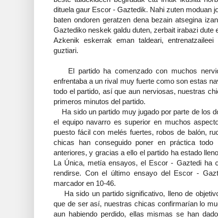
dituela gaur Escor - Gaztedik. Nahi zuten moduan j
baten ondoren geratzen dena bezain atsegina izan
Gaztediko neskek galdu duten, zerbait irabazi dute e
Azkenik eskerrak eman taldeari, entrenatzaileei
guztiari.
El partido ha comenzado con muchos nervios
enfrentaba a un rival muy fuerte como son estas na
todo el partido, así que aun nerviosas, nuestras c
primeros minutos del partido.
Ha sido un partido muy jugado por parte de los d
el equipo navarro es superior en muchos aspecto
puesto fácil con melés fuertes, robos de balón, r
chicas han conseguido poner en práctica todo 
anteriores, y gracias a ello el partido ha estado l
La Única, metía ensayos, el Escor - Gaztedi ha 
rendirse. Con el último ensayo del Escor - Gazt
marcador en 10-46.
Ha sido un partido significativo, lleno de objeti
que de ser así, nuestras chicas confirmarían lo mu
aun habiendo perdido, ellas mismas se han dado