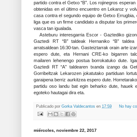
partido contra el Getxo “B”. Los rojinegros espera
obtenidas en el último encuentro en Lekaroz y volv
casa contra el segundo equipo de Getxo Errugbia,
liga que es un firme candidato a disputar los prime
vasca tan igualada.
Asteburu interesgarria Escor - Gaztediko gizone
Gaztedi RT “B” taldeak Hernaniko “B” taldea 
arratsaldean 16:30-tan. Gasteiztarrak orain arte iza
espero dute, eta Hernani CRE-ko bigarren tald
mailaren lehenengo postua borrokatuko dute. Iga
Gaztedi RT “A” taldearen txanda izango da Getx
Gorribeltzak Lekarozen jokatutako partiduan lortu
garaipena berriz aurkitzea espero dute. Horretarak
partidu oso landu bat egin beharko dute, hauek e
egoteko hautagai dira eta.
Publicado por
Gorka Valdecantos
en
17:59
No hay co
miércoles, noviembre 22, 2017