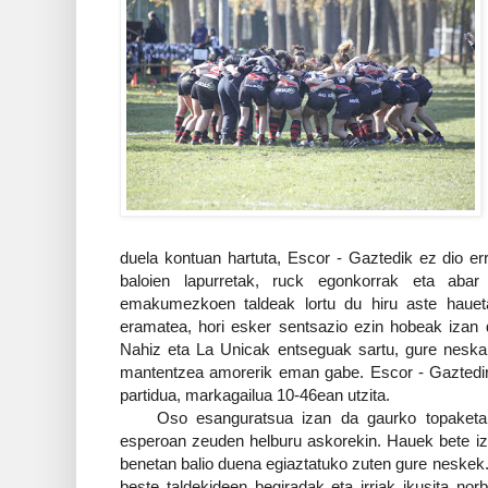
duela kontuan hartuta, Escor - Gaztedik ez dio err
baloien lapurretak, ruck egonkorrak eta abar p
emakumezkoen taldeak lortu du hiru aste haueta
eramatea, hori esker sentsazio ezin hobeak izan d
Nahiz eta La Unicak entseguak sartu, gure neskak 
mantentzea amorerik eman gabe. Escor - Gaztedi
partidua, markagailua 10-46ean utzita.
Oso esanguratsua izan da gaurko topaketa Ga
esperoan zeuden helburu askorekin. Hauek bete iz
benetan balio duena egiaztatuko zuten gure neskek.
beste taldekideen begiradak eta irriak ikusita nor