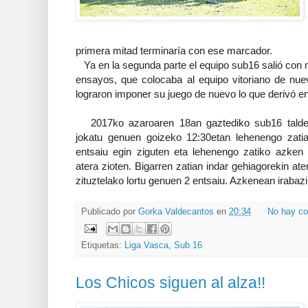
primera mitad terminaría con ese marcador.
Ya en la segunda parte el equipo sub16 salió con 
ensayos, que colocaba al equipo vitoriano de nuevo
lograron imponer su juego de nuevo lo que derivó en e
2017ko azaroaren 18an gaztediko sub16 taldea 
jokatu genuen goizeko 12:30etan lehenengo zatia
entsaiu egin ziguten eta lehenengo zatiko azken z
atera zioten. Bigarren zatian indar gehiagorekin ate
zituztelako lortu genuen 2 entsaiu. Azkenean irabazi
Publicado por
Gorka Valdecantos
en
20:34
No hay co
Etiquetas:
Liga Vasca
,
Sub 16
Los Chicos siguen al alza!!