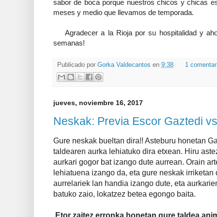
sabor de boca porque nuestros chicos y chicas e
meses y medio que llevamos de temporada.
Agradecer a la Rioja por su hospitalidad y aho
semanas!
Publicado por
Gorka Valdecantos
en
9:38
1 comentar
jueves, noviembre 16, 2017
Neskak: Previa Escor Gaztedi vs
Gure neskak bueltan dira!! Asteburu honetan G
taldearen aurka lehiatuko dira etxean. Hiru astez
aurkari gogor bat izango dute aurrean. Orain art
lehiatuena izango da, eta gure neskak irriketan 
aurrelariek lan handia izango dute, eta aurkari
batuko zaio, lokatzez betea egongo baita.
Etor zaitez erronka honetan gure taldea ani