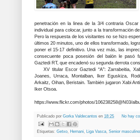
penetración en la linea de la 3/4 contraria Oscar 
individual para colocar, junto a la transformación d
Pero la respuesta de los visitantes no se hizo espe
últimos 20 minutos, uno de ellos transformado, logra
poner el 15-17 definitivo. Una vez más, las imprec
consecuente poca posesión del balón le pasó fa
Gaztedi RT, que encadenó su segunda derrota con
XV titular Escor Gaztedi “A”: Zarrabeitia, Xabi
Joanes, Urraca, Montalban, Iker Eguskiza, Rodrig
Arkaitz, Oihan, Beristain. También jugaron Xabi An
Iker Otsoa.
https://www.flickr.com/photos/106238258@N03/al
Publicado por
Gorka Valdecantos
en
18:25
No hay co
Etiquetas:
Getxo
,
Hernani
,
Liga Vasca
,
Senior masculino