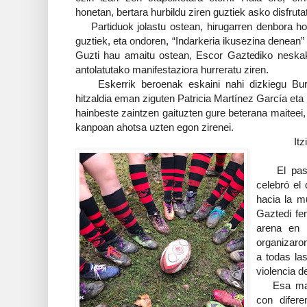
honetan, bertara hurbildu ziren guztiek asko disfrut
Partiduok jolastu ostean, hirugarren denbora hobe
guztiek, eta ondoren, “Indarkeria ikusezina denean” h
Guzti hau amaitu ostean, Escor Gaztediko neska
antolatutako manifestaziora hurreratu ziren.
Eskerrik beroenak eskaini nahi dizkiegu Burgos
hitzaldia eman ziguten Patricia Martínez García eta 
hainbeste zaintzen gaituzten gure beterana maiteei, 
kanpoan ahotsa uzten egon zirenei.
It
El pasad
celebró el 
hacia la m
Gaztedi fe
arena en 
organizaro
a todas la
violencia d
Esa mañan
con difer