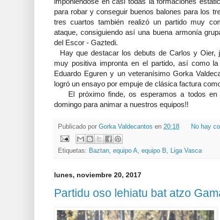
imponiéndose en casi todas la formaciones estátic
para robar y conseguir buenos balones para los tre
tres cuartos también realizó un partido muy c
ataque, consiguiendo así una buena armonía grupa
del Escor - Gaztedi.
Hay que destacar los debuts de Carlos y Oier, 
muy positiva impronta en el partido, así como la
Eduardo Eguren y un veteranísimo Gorka Valdec
logró un ensayo por empuje de clásica factura como 
El próximo finde, os esperamos a todos en g
domingo para animar a nuestros equipos!!
Publicado por
Gorka Valdecantos
en
20:18
No hay co
Etiquetas:
Baztan
,
equipo A
,
equipo B
,
Liga Vasca
lunes, noviembre 20, 2017
Partidu oso lehiatu bat atzo Gam