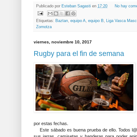
Publicado por
Esteban Sagasti
en
17:20
No hay come
Etiquetas:
Baztan
,
equipo A
,
equipo B
,
Liga Vasca Masc
Zornotza
viernes, noviembre 10, 2017
Rugby para el fin de semana
por estas fechas.
Este sábado es buena prueba de ello. Todos l@s 
sus jarras, camisetas y banderas para poder ani