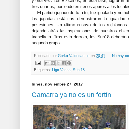
y otra vez. Los Bizkainos, en esta fase, lograron h
tres cuartos, poniendo en serios apuros a los locale
El partido jugado de tu a tu, fue igualado y no hu
las jugadas estáticas demostraron la igualdad
posesiones. Un último ensayo de los rojiblancos 
dejando atrás las aspiraciones de nuestros chicos
txapelketa. Tras esta derrota, los Sub18 deberán 
segundo grupo.
Publicado por
Gorka Valdecantos
en
20:41
No hay co
Etiquetas:
Liga Vasca
,
Sub-18
lunes, noviembre 27, 2017
Gamarra ya no es un fortín