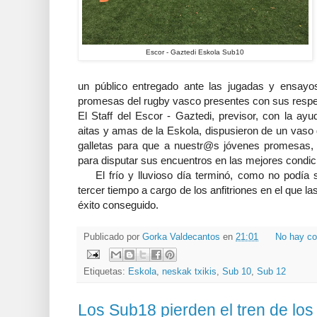
Escor - Gaztedi Eskola Sub10
un público entregado ante las jugadas y ensayo
promesas del rugby vasco presentes con sus respe
El Staff del Escor - Gaztedi, previsor, con la a
aitas y amas de la Eskola, dispusieron de un vaso
galletas para que a nuestr@s jóvenes promesas, n
para disputar sus encuentros en las mejores condic
El frío y lluvioso día terminó, como no podía s
tercer tiempo a cargo de los anfitriones en el que 
éxito conseguido.
Publicado por
Gorka Valdecantos
en
21:01
No hay co
Etiquetas:
Eskola
,
neskak txikis
,
Sub 10
,
Sub 12
Los Sub18 pierden el tren de los