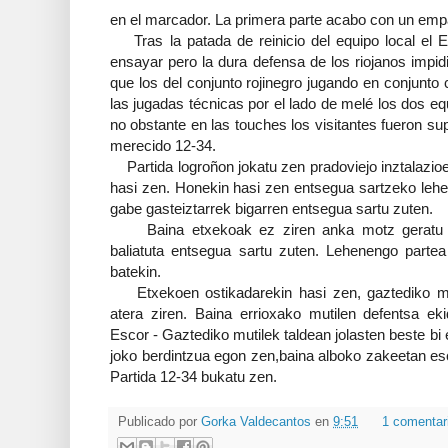
en el marcador. La primera parte acabo con un emp
Tras la patada de reinicio del equipo local el E
ensayar pero la dura defensa de los riojanos impi
que los del conjunto rojinegro jugando en conjunt
las jugadas técnicas por el lado de melé los dos e
no obstante en las touches los visitantes fueron s
merecido 12-34.
Partida logroñon jokatu zen pradoviejo inztalazioe
hasi zen. Honekin hasi zen entsegua sartzeko leh
gabe gasteiztarrek bigarren entsegua sartu zuten.
Baina etxekoak ez ziren anka motz geratu et
baliatuta entsegua sartu zuten. Lehenengo parte
batekin.
Etxekoen ostikadarekin hasi zen, gaztediko mu
atera ziren. Baina errioxako mutilen defentsa eki
Escor - Gaztediko mutilek taldean jolasten beste bi 
joko berdintzua egon zen,baina alboko zakeetan esc
Partida 12-34 bukatu zen.
Publicado por
Gorka Valdecantos
en
9:51
1 comentar