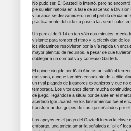
No pudo ser. El Gaztedi lo intentó, pero no encont
pie su eliminatoria en la fase de ascenso a División
vitorianos se desvanecieron en el partido de ida ante 
prácticamente definido su pase a las semifinales e
Un parcial de 0-14 en tan sólo dos minutos, mediada 
visitante para romper el ritmo y la efectividad de los 'r
los alicantinos resolvieron por la vía rápida un enc
mayor plenitud de recursos, a pesar de que tuviero
doblegar a un combativo y correoso Gaztedi.
El quince dirigido por Iñaki Aberasturi saltó al ter
motivado, aunque también consciente de la dificulta
un rival plagado de jugadores extranjeros y que no c
temporada. Los vitorianos dieron mucha continuidad
de juego, llegándose a situar por delante en el mar
acertado Igor Juaristi en los lanzamientos fue el enc
transformar dos golpes de castigo señalados por el á
Los apoyos en el juego del Gaztedi fueron la clave de
embargo, una tarjeta amarilla señalada al 'pilier' lo