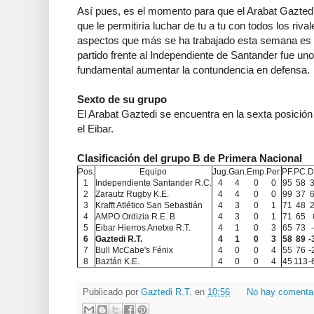
Así pues, es el momento para que el Arabat Gaztedi
que le permitiría luchar de tu a tu con todos los riv
aspectos que más se ha trabajado esta semana es el
partido frente al Independiente de Santander fue uno
fundamental aumentar la contundencia en defensa.
Sexto de su grupo
El Arabat Gaztedi se encuentra en la sexta posición
el Eibar.
Clasificación del grupo B de Primera Nacional
Pos.
Equipo
Jug.
Gan.
Emp.
Per.
PF.
PC.
D
1
Independiente Santander R.C.
4
4
0
0
95
58
2
Zarautz Rugby K.E.
4
4
0
0
99
37
3
Krafft Atlético San Sebastián
4
3
0
1
71
48
4
AMPO Ordizia R.E. B
4
3
0
1
71
65
5
Eibar Hierros Anetxe R.T.
4
1
0
3
65
73
6
Gaztedi R.T.
4
1
0
3
58
89
-
7
Bull McCabe's Fénix
4
0
0
4
55
76
-
8
Baztán K.E.
4
0
0
4
45
113
-
Publicado por
Gaztedi R.T.
en
10:56
No hay comenta