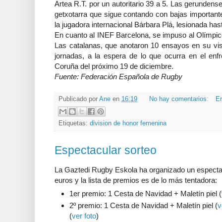
Artea R.T. por un autoritario 39 a 5. Las gerundens
getxotarra que sigue contando con bajas importantes
la jugadora internacional Bárbara Plá, lesionada ha
En cuanto al INEF Barcelona, se impuso al Olímpic
Las catalanas, que anotaron 10 ensayos en su visi
jornadas, a la espera de lo que ocurra en el enf
Coruña del próximo 19 de diciembre.
Fuente: Federación Española de Rugby
Publicado por
Ane
en
16:19
No hay comentarios:
En
Etiquetas:
division de honor femenina
Espectacular sorteo
La Gaztedi Rugby Eskola ha organizado un espectac
euros y la lista de premios es de lo más tentadora:
1er premio: 1 Cesta de Navidad + Maletín piel (
2º premio: 1 Cesta de Navidad + Maletín piel (
v
(
ver foto
)