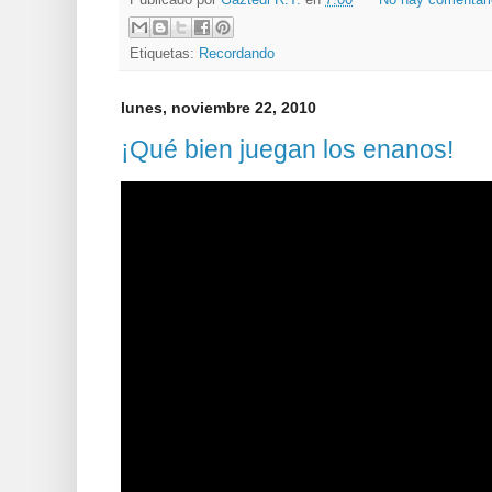
Publicado por
Gaztedi R.T.
en
7:00
No hay comentar
Etiquetas:
Recordando
lunes, noviembre 22, 2010
¡Qué bien juegan los enanos!