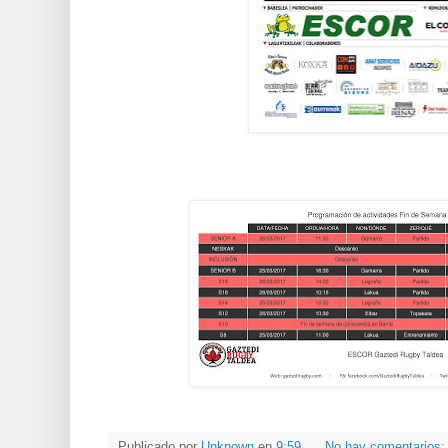
Publicado por
Unknown
en
9:59
No hay comentarios