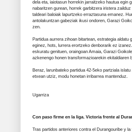
dela eta, iaiotasun horrekin jarraitzeko hautua egin
nabaritzen gurean, horrek garbitzera iristera zaildu
taldeari baloiak lapurtzeko erraztasuna emanez.
Hur
antolakuntzan gabeziak ikusi ondoren, Garazi Goikol
zen.
Partidua aurrera zihoan bitartean, estrategia aldat
eginez, hots, lurrera erortzeko denborarik ez izanez
eskuratu genituen, oraingoan Amaia, Garazi Goikole
azkenengo honen transformazioarekin ekitaldiaren bu
Beraz, larunbateko partidua 42-5eko partziala isla
etxean utziz, modu honetan irribarrea mantenduz.
Mirari Ull
Ugarriza
Con paso firme en la liga. Victoria frente al Dura
Tras partidos anteriores contra el Durangouribe y la 