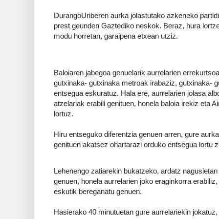
Du
rangoUriberen aurka jolastutako azkeneko partid
prest geunden Gaztediko neskok. Beraz, hura lortz
modu horretan, garaipena etxean utziz.
Baloiaren jabegoa genuelarik aurrelarien errekurtso
gutxinaka- gutxinaka metroak irabaziz, gutxinaka- 
entsegua eskuratuz. Hala ere, aurrelarien jolasa al
atzelariak erabili genituen, honela baloia irekiz eta
lortuz.
Hiru entseguko diferentzia genuen arren, gure aurka
genituen akatsez ohartarazi orduko entsegua lortu z
Lehenengo zatiarekin bukatzeko, ardatz nagusietan 
genuen, honela aurrelarien joko eraginkorra erabiliz
eskutik bereganatu genuen.
Hasierako 40 minutuetan gure aurrelariekin jokatuz, 