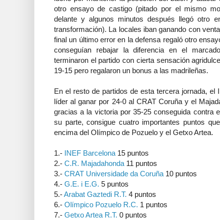
otro ensayo de castigo (pitado por el mismo mot
delante y algunos minutos después llegó otro 
transformación). La locales iban ganando con venta
final un último error en la defensa regaló otro ensa
conseguían rebajar la diferencia en el marcador
terminaron el partido con cierta sensación agridulce
19-15 pero regalaron un bonus a las madrileñas.
En el resto de partidos de esta tercera jornada, 
líder al ganar por 24-0 al CRAT Coruña y el Maja
gracias a la victoria por 35-25 conseguida contra e
su parte, consigue cuatro importantes puntos que 
encima del Olímpico de Pozuelo y el Getxo Artea.
1.-
INEF Barcelona
15 puntos
2.-
C.R. Majadahonda
11 puntos
3.-
CRAT Universidade da Coruña
10 puntos
4.-
G.E. i E.G.
5 puntos
5.-
Arabat Gaztedi R.T.
4 puntos
6.-
Olímpico Pozuelo R.C.
1 puntos
7.-
Getxo Artea R.T.
0 puntos