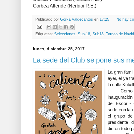
Gorbea Allende
(Nerbioi R.E.)
Publicado por
Gorka Valdecantos
en
17:25
No hay co
Etiquetas:
Selecciones
,
Sub-18
,
Sub18
,
Torneo de Navi
lunes, diciembre 25, 2017
La sede del Club se pone sus me
La gran famil
ayer, el ya tr
la calle Kutxil
Como vien
inauguración 
del Escor - 
sede con la e
el grupo de
presidente 
dieron todo p