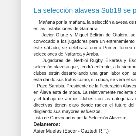
La selección alavesa Sub18 se 
Mañana por la mañana, la selección alavesa de ru
en las instalaciones de Gamarra.
Javier Olarte y Miguel Beltrán de Otalora, sel
convocado a los jugadores para un entrenamiento d
éste sábado, se celebrará como Primer Torneo d
selecciones de Nafarroa y Araba.
Jugadores del Nerbioi Rugby Elkartea y Esco
selección alavesa que, tendrá enfrente, a la siem
clubes están desarrollando una gran labor con las
está dando sus frutos como, sin duda, se vera el s
Paco Sarabia, Presidente de la Federación Alaves
en Álava está de moda. La relativamente reciente 
y el trabajo de ambos clubes con las categorías 
directivas tienen claro donde radica el futuro de
dirigiendo sus mayores esfuerzos."
Lista de Convocados por la Selección Alavesa:
Delanteros:
Asier Muelas (Escor - Gaztedi