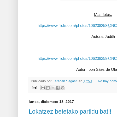
Mas fotos:
https://www.flickr.com/photos/106238258@N
Autora: Judith
https://www.flickr.com/photos/106238258@N
Autor: Ibon Sáez de Ola
Publicado por
Esteban Sagasti
en
17:50
No hay come
lunes, diciembre 18, 2017
Lokatzez betetako partidu bat!!