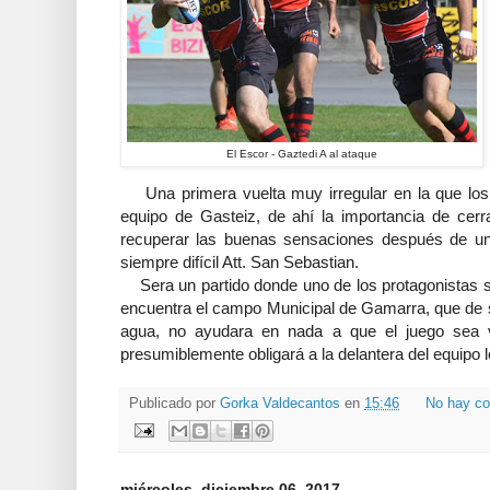
El Escor - Gaztedi A al ataque
Una primera vuelta muy irregular en la que los
equipo de Gasteiz, de ahí la importancia de cerr
recuperar las buenas sensaciones después de u
siempre difícil Att. San Sebastian.
Sera un partido donde uno de los protagonistas si
encuentra el campo Municipal de Gamarra, que de s
agua, no ayudara en nada a que el juego sea v
presumiblemente obligará a la delantera del equipo 
Publicado por
Gorka Valdecantos
en
15:46
No hay co
miércoles, diciembre 06, 2017