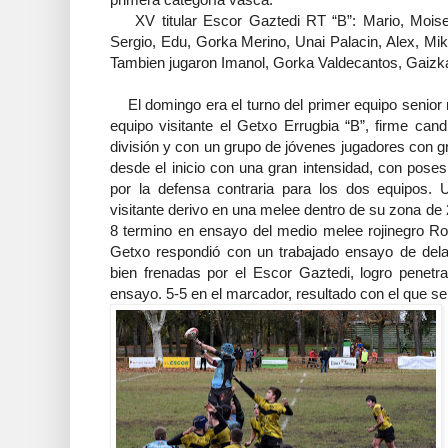
XV titular Escor Gaztedi RT “B”: Mario, Moises
Sergio, Edu, Gorka Merino, Unai Palacin, Alex, Mik
Tambien jugaron Imanol, Gorka Valdecantos, Gaizka
El domingo era el turno del primer equipo senior 
equipo visitante el Getxo Errugbia “B”, firme can
división y con un grupo de jóvenes jugadores con g
desde el inicio con una gran intensidad, con pos
por la defensa contraria para los dos equipos. U
visitante derivo en una melee dentro de su zona de 
8 termino en ensayo del medio melee rojinegro Rod
Getxo respondió con un trabajado ensayo de dela
bien frenadas por el Escor Gaztedi, logro penetra
ensayo. 5-5 en el marcador, resultado con el que se