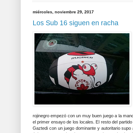
miércoles, noviembre 29, 2017
Los Sub 16 siguen en racha
rojinegro empezó con un muy buen juego a la mano
el primer ensayo de los locales. El resto del partid
Gaztedi con un juego dominante y autoritario supo a