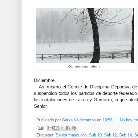
Gamarra esta mañana
Diciembre.
Asi mismo el Comite de Disciplina Deportiva de
suspendido todos los partidos de deporte federad
las instalaciones de Lakua y Gamarra, lo que afec
Senior.
Publicado por
Gorka Valdecantos
en
19:58
No hay co
Etiquetas:
Senior masculino
,
Sub 10
,
Sub 12
,
Sub 14
,
S