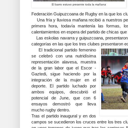
El barro estuvo presente toda la mañana
Federación Guipuzcoana de Rugby en la que los cl
Una fría y lluviosa mañana recibió a nuestros pe
primera hora, todavía mantenía las formas, lo
calentamientos en espera del partido de chicas que a
Las eskolas navarra y guipuzcoana, presentaron n
categorías en las que los tres clubes presentaron e
El tradicional partido femenino
se celebró con una nutridísima
representación alavesa, muestra
de la gran labor que el Escor -
Gaztedi, sigue haciendo por la
integración de la mujer en el
deporte. El partido luchado por
ambos equipos, descubrió el
potencial de June, que con 6
ensayos demostró que lleva
mucho rugby dentro.
Tras el partido inaugural y en dos
campos se sucedieron los cruces entre los tres c
en unos terrenos de juego que tras las copiosas ll