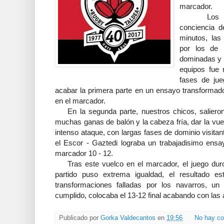
marcador.
Los gaste
conciencia d
minutos, las
por los de 
dominadas y e
equipos fue 
fases de ju
acabar la primera parte en un ensayo transformad
en el marcador.
En la segunda parte, nuestros chicos, salieron c
muchas ganas de balón y la cabeza fría, dar la vue
intenso ataque, con largas fases de dominio visita
el Escor - Gaztedi lograba un trabajadisimo ensa
marcador 10 - 12.
Tras este vuelco en el marcador, el juego duro
partido puso extrema igualdad, el resultado e
transformaciones falladas por los navarros, un
cumplido, colocaba el 13-12 final acabando con las a
Publicado por
Gorka Valdecantos
en
19:56
No hay co