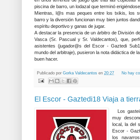
piscina de barro, un lodazal que terminó erigiéndose 
Mientras, l@s mas peques entre los txikis, los s
barro y la diversión funcionan muy bien juntos dan
espíritu deportivo y ganas de jugar.
A destacar la presencia de un árbitro de División 
Vasca (Sr. Pascual y Sr. Valdecantos), que, perf
asistentes (jugador@s del Escor - Gaztedi Sub1
mundo del arbitraje), pusieron la nota didáctica de 
buen hacer.
Publicado por
Gorka Valdecantos
en
20:27
No hay co
El Escor - Gaztedi18 Viaja a tie
Los gasteiz
muy desconc
local, la del
Escor - Gazt
los navarro