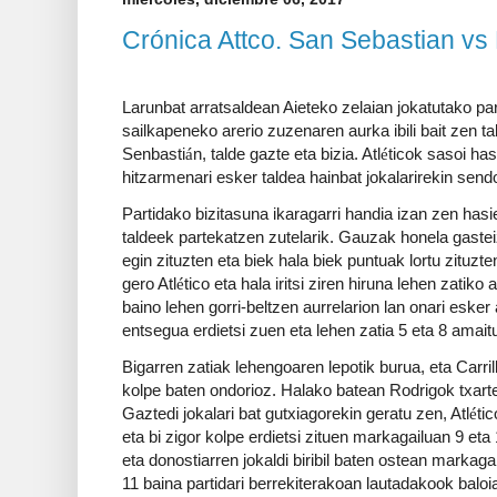
Crónica Attco. San Sebastian vs
Larunbat arratsaldean Aieteko zelaian jokatutako part
sailkapeneko arerio zuzenaren aurka ibili bait zen ta
Senbasti
á
n, talde gazte eta bizia. Atl
é
ticok sasoi ha
hitzarmenari esker taldea hainbat jokalarirekin send
Partidako bizitasuna ikaragarri handia izan zen hasie
taldeek partekatzen zutelarik. Gauzak honela gastei
egin zituzten eta biek hala biek puntuak lortu zituzt
gero Atl
é
tico eta hala iritsi ziren hiruna lehen zatiko 
baino lehen gorri-beltzen aurrelarion lan onari esk
entsegua erdietsi zuen eta lehen zatia 5 eta 8 amait
Bigarren zatiak lehengoaren lepotik burua, eta Carri
kolpe baten ondorioz. Halako batean Rodrigok txartel
Gaztedi jokalari bat gutxiagorekin geratu zen, Atl
é
ti
eta bi zigor kolpe erdietsi zituen markagailuan 9 eta
eta donostiarren jokaldi biribil baten ostean markaga
11 baina partidari berrekiterakoan lautadakook baloi