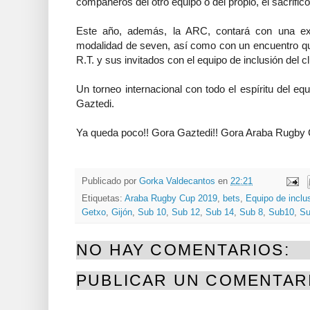
compañeros del otro equipo o del propio, el sacrific
Este año, además, la ARC, contará con una exh
modalidad de seven, así como con un encuentro que
R.T. y sus invitados con el equipo de inclusión del c
Un torneo internacional con todo el espíritu del e
Gaztedi.
Ya queda poco!! Gora Gaztedi!! Gora Araba Rugby C
Publicado por
Gorka Valdecantos
en
22:21
Etiquetas:
Araba Rugby Cup 2019
,
bets
,
Equipo de inclu
Getxo
,
Gijón
,
Sub 10
,
Sub 12
,
Sub 14
,
Sub 8
,
Sub10
,
Su
NO HAY COMENTARIOS:
PUBLICAR UN COMENTAR